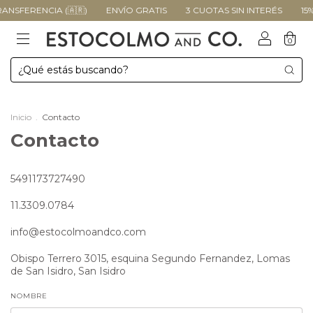
NSFERENCIA (🇦🇷)
ENVÍO GRATIS
3 CUOTAS SIN INTERÉS
15%
0
Inicio
.
Contacto
Contacto
5491173727490
11.3309.0784
info@estocolmoandco.com
Obispo Terrero 3015, esquina Segundo Fernandez, Lomas
de San Isidro, San Isidro
NOMBRE